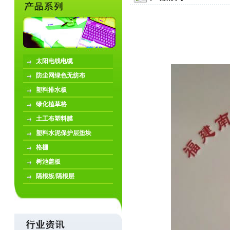
太阳电线电缆
防尘网绿色无纺布
塑料排水板
绿化植草格
土工布塑料膜
塑料水泥保护层垫块
格栅
树池盖板
隔根板/隔根层