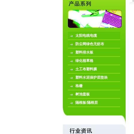
太阳电线电缆
防尘网绿色无纺布
塑料排水板
绿化植草格
土工布塑料膜
塑料水泥保护层垫块
格栅
树池盖板
隔根板/隔根层