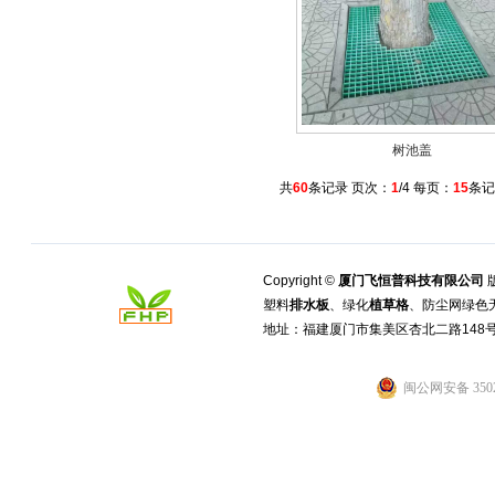
树池盖
共
60
条记录 页次：
1
/4 每页：
15
条
Copyright ©
厦门飞恒普科技有限公司
塑料
排水板
、绿化
植草格
、防尘网绿色
地址：福建厦门市集美区杏北二路148
闽公网安备 3502