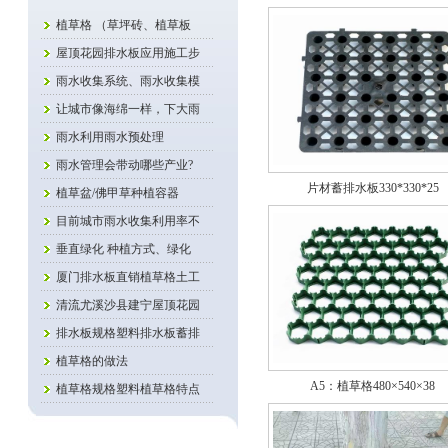
植草格 （草坪砖、植草板
屋顶花园排水板应用施工步
雨水收集系统、雨水收集模
让城市像海绵一样，下大雨
雨水利用雨水预处理
雨水管理会带动哪些产业?
片材蓄排水板330*330*25
植草盆/佛甲草种植容器
目前城市雨水收集利用率不
垂直绿化 种植方式、绿化
厦门排水板直销植草格土工
清流尤溪沙县建宁屋顶花园
排水板规格塑料排水板蓄排
植草格的做法
A5：植草格480×540×38
植草格规格塑料植草格特点