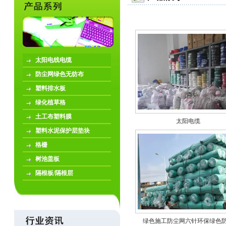
太阳电线电缆
防尘网绿色无纺布
塑料排水板
绿化植草格
土工布塑料膜
太阳电缆
塑料水泥保护层垫块
格栅
树池盖板
隔根板/隔根层
绿色施工防尘网六针环保绿色